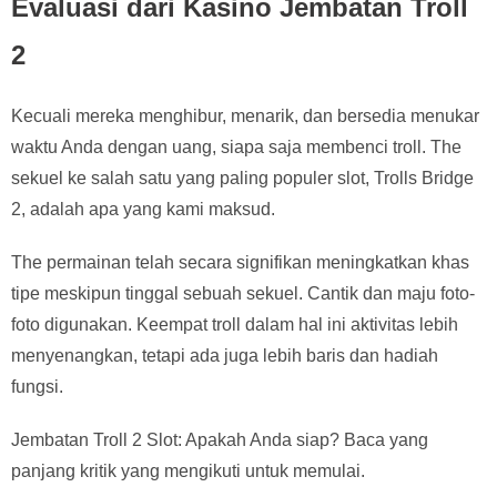
Evaluasi dari Kasino Jembatan Troll
2
Kecuali mereka menghibur, menarik, dan bersedia menukar
waktu Anda dengan uang, siapa saja membenci troll. The
sekuel ke salah satu yang paling populer slot, Trolls Bridge
2, adalah apa yang kami maksud.
The permainan telah secara signifikan meningkatkan khas
tipe meskipun tinggal sebuah sekuel. Cantik dan maju foto-
foto digunakan. Keempat troll dalam hal ini aktivitas lebih
menyenangkan, tetapi ada juga lebih baris dan hadiah
fungsi.
Jembatan Troll 2 Slot: Apakah Anda siap? Baca yang
panjang kritik yang mengikuti untuk memulai.