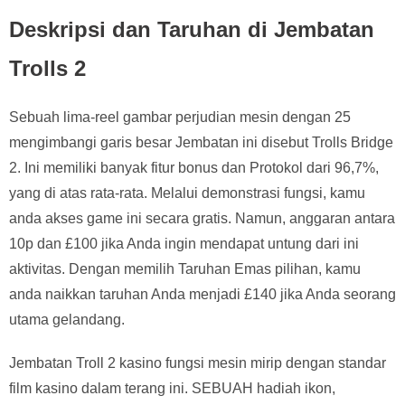
Deskripsi dan Taruhan di Jembatan
Trolls 2
Sebuah lima-reel gambar perjudian mesin dengan 25
mengimbangi garis besar Jembatan ini disebut Trolls Bridge
2. Ini memiliki banyak fitur bonus dan Protokol dari 96,7%,
yang di atas rata-rata. Melalui demonstrasi fungsi, kamu
anda akses game ini secara gratis. Namun, anggaran antara
10p dan £100 jika Anda ingin mendapat untung dari ini
aktivitas. Dengan memilih Taruhan Emas pilihan, kamu
anda naikkan taruhan Anda menjadi £140 jika Anda seorang
utama gelandang.
Jembatan Troll 2 kasino fungsi mesin mirip dengan standar
film kasino dalam terang ini. SEBUAH hadiah ikon,