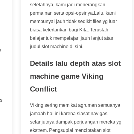
setelahnya, kami jadi menerangkan
permainan serta opsi-opsinya.Lalu, kami
mempunyai jauh tidak sedikit files yg luar
biasa ketertarikan bagi Kita. Teruslah
belajar tuk mempelajari jauh lanjut atas
judul slot machine di sini..
n
Details lalu depth atas slot
machine game Viking
Conflict
us
Viking sering memikat agrumen semuanya
jamaah hal ini karena siasat navigasi
selanjutnya dampak perjuangan mereka yg
ekstrem. Pengsuplai menciptakan slot