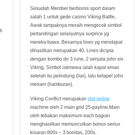
Sesudah Member berbisnis sport dalam
salah 1 untuk gede casino Viking Battle,
Awak tampaknya meraih mengecek simbol
ah
pertandingan selanjutnya surprice yg
mereka bawa. Besarnya lines yg mendapat
dihasilkan merupakan 40. Lines dicipta
dengan kombo dri 3 rune, 2 senjata john six
Viking. Simbol istimewa ialah kapal emas
setelah itu pelindung (liar), lalu ketapel john
meriam (hamburan).
Viking Conflict merupakan
slot online
machine oleh 2 main grid 25-payline.Main
oleh tebakan maksimum each bagian
menghasilkan memunculkan bonus serius
kisaran 800x ~ 3 bonitas, 200x.