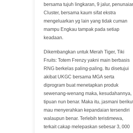
bersama tujuh lingkaran, 9 jalur, penunaia
Cluster, bersama kaum sifat ekstra
mengeluarkan yg lain yang tidak cuman
mampu Engkau tampak pada setiap
keadaan.
Dikembangkan untuk Merah Tiger, Tiki
Fruits: Totem Frenzy yakni main berbasis
RNG berkelas paling-paling. Itu disetujui
akibat UKGC bersama MGA serta
diprogram buat menetapkan produk
sewenang-wenang maka, kesudahannya,
tipuan nun benar. Maka itu, jasmani beriku
mau menyerahkan kepandaian tersendiri
walaupun benar. Terlebih teristimewa,
terkait cakap melepaskan sebesar 3, 000