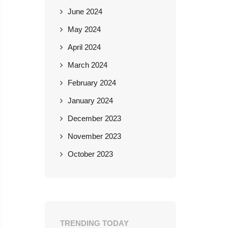
June 2024
May 2024
April 2024
March 2024
February 2024
January 2024
December 2023
November 2023
October 2023
TRENDING TODAY