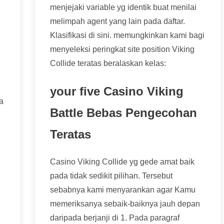
menjejaki variable yg identik buat menilai
melimpah agent yang lain pada daftar.
Klasifikasi di sini. memungkinkan kami bagi
menyeleksi peringkat site position Viking
i
Collide teratas beralaskan kelas:
your five Casino Viking
a
Battle Bebas Pengecohan
Teratas
Casino Viking Collide yg gede amat baik
pada tidak sedikit pilihan. Tersebut
sebabnya kami menyarankan agar Kamu
memeriksanya sebaik-baiknya jauh depan
daripada berjanji di 1. Pada paragraf