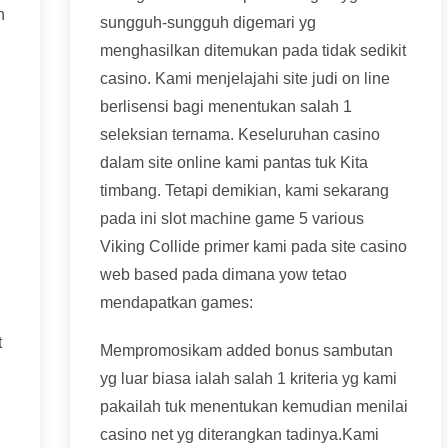
n
sungguh-sungguh digemari yg
menghasilkan ditemukan pada tidak sedikit
casino. Kami menjelajahi site judi on line
berlisensi bagi menentukan salah 1
seleksian ternama. Keseluruhan casino
dalam site online kami pantas tuk Kita
timbang. Tetapi demikian, kami sekarang
pada ini slot machine game 5 various
Viking Collide primer kami pada site casino
web based pada dimana yow tetao
mendapatkan games:
t
Mempromosikam added bonus sambutan
yg luar biasa ialah salah 1 kriteria yg kami
pakailah tuk menentukan kemudian menilai
casino net yg diterangkan tadinya.Kami