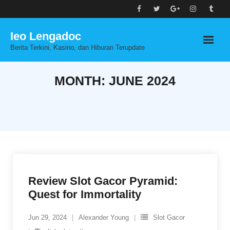
Skip
to
Ieo Lengadoc
content
Berita Terkini, Kasino, dan Hiburan Terupdate
MONTH:
JUNE 2024
Review Slot Gacor Pyramid:
Quest for Immortality
Jun 29, 2024
Alexander Young
Slot Gacor