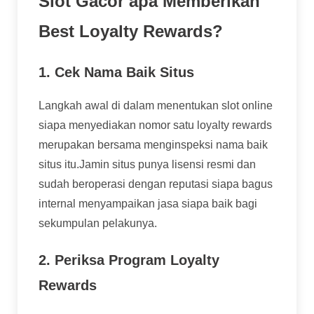
Slot Gacor apa Memberikan
Best Loyalty Rewards?
1. Cek Nama Baik Situs
Langkah awal di dalam menentukan slot online
siapa menyediakan nomor satu loyalty rewards
merupakan bersama menginspeksi nama baik
situs itu.Jamin situs punya lisensi resmi dan
sudah beroperasi dengan reputasi siapa bagus
internal menyampaikan jasa siapa baik bagi
sekumpulan pelakunya.
2. Periksa Program Loyalty
Rewards