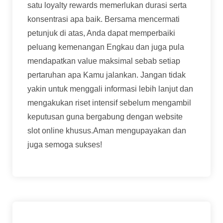
satu loyalty rewards memerlukan durasi serta
konsentrasi apa baik. Bersama mencermati
petunjuk di atas, Anda dapat memperbaiki
peluang kemenangan Engkau dan juga pula
mendapatkan value maksimal sebab setiap
pertaruhan apa Kamu jalankan. Jangan tidak
yakin untuk menggali informasi lebih lanjut dan
mengakukan riset intensif sebelum mengambil
keputusan guna bergabung dengan website
slot online khusus.Aman mengupayakan dan
juga semoga sukses!