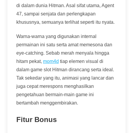
di dalam dunia Hitman. Asal sifat utama, Agent
47, sampai senjata dan perlengkapan
khususnya, semuanya terlihat seperti itu nyata.
Warna-warna yang digunakan internal
permainan ini satu serta amat memesona dan
eye-catching. Sebab merah menyala hingga
hitam pekat,
mom4d
tiap elemen visual di
dalam game slot Hitman dirancang serta ideal.
Tak sekedar yang itu, animasi yang lancar dan
juga cepat merespons menghasilkan
pengetahuan bermain-main game ini
bertambah menggembirakan.
Fitur Bonus