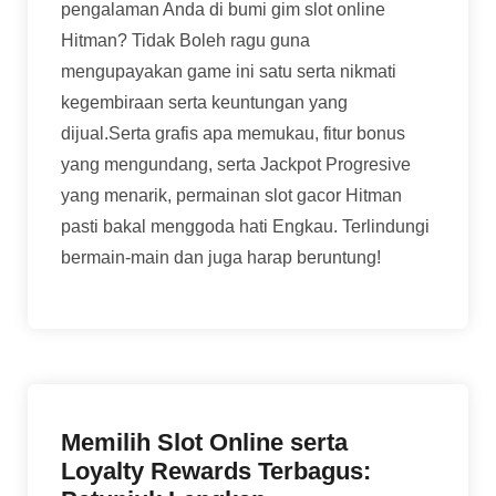
pengalaman Anda di bumi gim slot online
Hitman? Tidak Boleh ragu guna
mengupayakan game ini satu serta nikmati
kegembiraan serta keuntungan yang
dijual.Serta grafis apa memukau, fitur bonus
yang mengundang, serta Jackpot Progresive
yang menarik, permainan slot gacor Hitman
pasti bakal menggoda hati Engkau. Terlindungi
bermain-main dan juga harap beruntung!
Memilih Slot Online serta
Loyalty Rewards Terbagus: