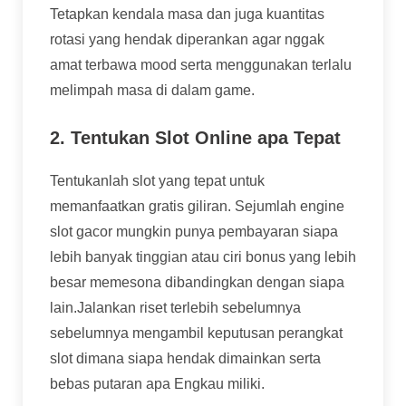
Tetapkan kendala masa dan juga kuantitas
rotasi yang hendak diperankan agar nggak
amat terbawa mood serta menggunakan terlalu
melimpah masa di dalam game.
2. Tentukan Slot Online apa Tepat
Tentukanlah slot yang tepat untuk
memanfaatkan gratis giliran. Sejumlah engine
slot gacor mungkin punya pembayaran siapa
lebih banyak tinggian atau ciri bonus yang lebih
besar memesona dibandingkan dengan siapa
lain.Jalankan riset terlebih sebelumnya
sebelumnya mengambil keputusan perangkat
slot dimana siapa hendak dimainkan serta
bebas putaran apa Engkau miliki.