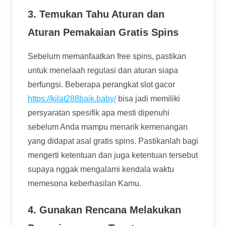
3. Temukan Tahu Aturan dan
Aturan Pemakaian Gratis Spins
Sebelum memanfaatkan free spins, pastikan
untuk menelaah regulasi dan aturan siapa
berfungsi. Beberapa perangkat slot gacor
https://kilat288baik.baby/
bisa jadi memiliki
persyaratan spesifik apa mesti dipenuhi
sebelum Anda mampu menarik kemenangan
yang didapat asal gratis spins. Pastikanlah bagi
mengerti ketentuan dan juga ketentuan tersebut
supaya nggak mengalami kendala waktu
memesona keberhasilan Kamu.
4. Gunakan Rencana Melakukan