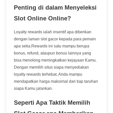
Penting di dalam Menyeleksi
Slot Online Online?
Loyalty rewards ialah insentif apa diberikan
dengan laman slot gacor kepada para pemain
apa setia.Rewards ini satu mampu berupa
bonus, refund, ataupun bonus lainnya yang
bisa menolong meningkatkan kejayaan Kamu.
Dengan memilih situs siapa menyediakan
loyalty rewards terhebat, Anda mampu
mendapatkan harga maksimal dari tiap taruhan
siapa Kamu jalankan.
Seperti Apa Taktik Memilih