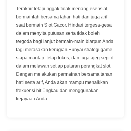
Terakhir tetapi nggak tidak menang esensial,
bermainlah bersama tahan hati dan juga arif
saat bermain Slot Gacor. Hindari tergesa-gesa
dalam menyita putusan serta tidak boleh
tergoda bagi lanjut bermain-main biarpun Anda
lagi merasakan kerugian.Punyai strategi game
siapa mantap, tetap fokus, dan juga ajeg sepi di
dalam melawan setiap putaran perangkat slot.
Dengan melakukan permainan bersama tahan
hati serta arif, Anda akan mampu menaikkan
frekuensi hit Engkau dan menggunakan
kejayaan Anda.