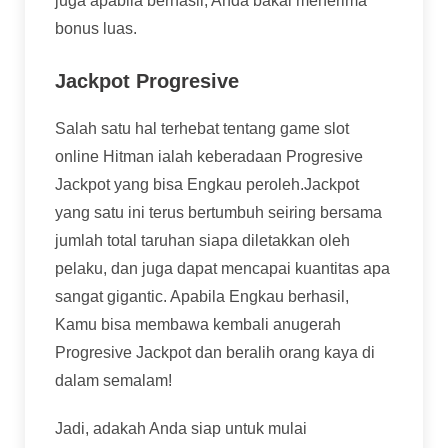
juga apabila berhasil, Anda bakal menerima
bonus luas.
Jackpot Progresive
Salah satu hal terhebat tentang game slot
online Hitman ialah keberadaan Progresive
Jackpot yang bisa Engkau peroleh.Jackpot
yang satu ini terus bertumbuh seiring bersama
jumlah total taruhan siapa diletakkan oleh
pelaku, dan juga dapat mencapai kuantitas apa
sangat gigantic. Apabila Engkau berhasil,
Kamu bisa membawa kembali anugerah
Progresive Jackpot dan beralih orang kaya di
dalam semalam!
Jadi, adakah Anda siap untuk mulai