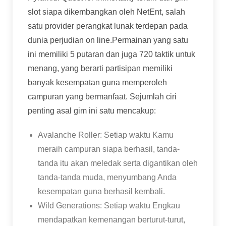
slot siapa dikembangkan oleh NetEnt, salah
satu provider perangkat lunak terdepan pada
dunia perjudian on line.Permainan yang satu
ini memiliki 5 putaran dan juga 720 taktik untuk
menang, yang berarti partisipan memiliki
banyak kesempatan guna memperoleh
campuran yang bermanfaat. Sejumlah ciri
penting asal gim ini satu mencakup:
Avalanche Roller: Setiap waktu Kamu
meraih campuran siapa berhasil, tanda-
tanda itu akan meledak serta digantikan oleh
tanda-tanda muda, menyumbang Anda
kesempatan guna berhasil kembali.
Wild Generations: Setiap waktu Engkau
mendapatkan kemenangan berturut-turut,