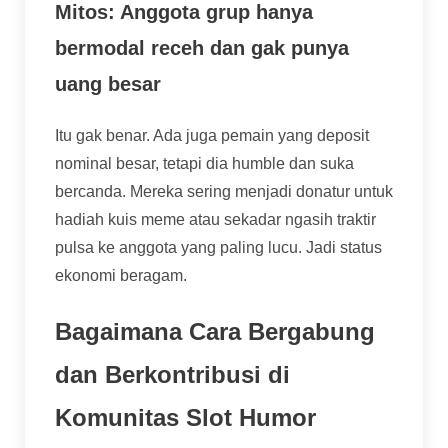
Mitos: Anggota grup hanya
bermodal receh dan gak punya
uang besar
Itu gak benar. Ada juga pemain yang deposit
nominal besar, tetapi dia humble dan suka
bercanda. Mereka sering menjadi donatur untuk
hadiah kuis meme atau sekadar ngasih traktir
pulsa ke anggota yang paling lucu. Jadi status
ekonomi beragam.
Bagaimana Cara Bergabung
dan Berkontribusi di
Komunitas Slot Humor