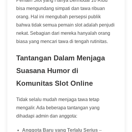
Pemain Slot yang Hanya Bermodal 10 Ribu”
bisa mengundang simpati dan tawa ribuan
orang. Hal ini mengubah persepsi publik
bahwa tidak semua pemain slot adalah penjudi
nekat. Sebagian dari mereka hanyalah orang
biasa yang mencari tawa di tengah rutinitas.
Tantangan Dalam Menjaga
Suasana Humor di
Komunitas Slot Online
Tidak selalu mudah menjaga tawa tetap
mengalir. Ada beberapa tantangan yang
dihadapi admin dan anggota:
Anggota Baru yang Terlalu Serius
–