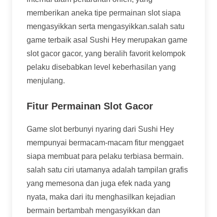
memberikan aneka tipe permainan slot siapa
mengasyikkan serta mengasyikkan.salah satu
game terbaik asal Sushi Hey merupakan game
slot gacor gacor, yang beralih favorit kelompok
pelaku disebabkan level keberhasilan yang
menjulang.
Fitur Permainan Slot Gacor
Game slot berbunyi nyaring dari Sushi Hey
mempunyai bermacam-macam fitur menggaet
siapa membuat para pelaku terbiasa bermain.
salah satu ciri utamanya adalah tampilan grafis
yang memesona dan juga efek nada yang
nyata, maka dari itu menghasilkan kejadian
bermain bertambah mengasyikkan dan