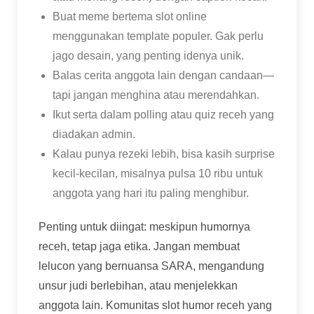
Buat meme bertema slot online
menggunakan template populer. Gak perlu
jago desain, yang penting idenya unik.
Balas cerita anggota lain dengan candaan—
tapi jangan menghina atau merendahkan.
Ikut serta dalam polling atau quiz receh yang
diadakan admin.
Kalau punya rezeki lebih, bisa kasih surprise
kecil-kecilan, misalnya pulsa 10 ribu untuk
anggota yang hari itu paling menghibur.
Penting untuk diingat: meskipun humornya
receh, tetap jaga etika. Jangan membuat
lelucon yang bernuansa SARA, mengandung
unsur judi berlebihan, atau menjelekkan
anggota lain. Komunitas slot humor receh yang