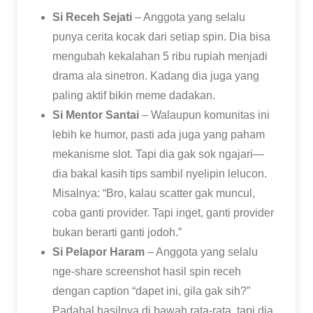
Si Receh Sejati
– Anggota yang selalu
punya cerita kocak dari setiap spin. Dia bisa
mengubah kekalahan 5 ribu rupiah menjadi
drama ala sinetron. Kadang dia juga yang
paling aktif bikin meme dadakan.
Si Mentor Santai
– Walaupun komunitas ini
lebih ke humor, pasti ada juga yang paham
mekanisme slot. Tapi dia gak sok ngajari—
dia bakal kasih tips sambil nyelipin lelucon.
Misalnya: “Bro, kalau scatter gak muncul,
coba ganti provider. Tapi inget, ganti provider
bukan berarti ganti jodoh.”
Si Pelapor Haram
– Anggota yang selalu
nge-share screenshot hasil spin receh
dengan caption “dapet ini, gila gak sih?”
Padahal hasilnya di bawah rata-rata, tapi dia