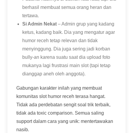
berhasil membuat semua orang heran dan
tertawa.
Si Admin Nekat
– Admin grup yang kadang
ketus, kadang baik. Dia yang mengatur agar
humor receh tetap relevan dan tidak
menyinggung. Dia juga sering jadi korban
bully-an karena suatu saat dia upload foto
mukanya lagi frustrasi main slot (tapi tetap
dianggap aneh oleh anggota).
Gabungan karakter inilah yang membuat
komunitas slot humor receh terasa hangat.
Tidak ada perdebatan sengit soal trik terbaik,
tidak ada toxic comparison. Semua saling
support dalam cara yang unik: mentertawakan
nasib.