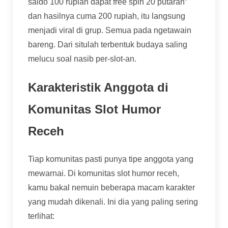
saldo 100 rupiah dapat free spin 20 putaran”
dan hasilnya cuma 200 rupiah, itu langsung
menjadi viral di grup. Semua pada ngetawain
bareng. Dari situlah terbentuk budaya saling
melucu soal nasib per-slot-an.
Karakteristik Anggota di
Komunitas Slot Humor
Receh
Tiap komunitas pasti punya tipe anggota yang
mewarnai. Di komunitas slot humor receh,
kamu bakal nemuin beberapa macam karakter
yang mudah dikenali. Ini dia yang paling sering
terlihat: