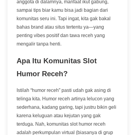
anggota di dalamnya, manfaat ikut gabung,
sampai tips biar kamu bisa jadi bagian dari
komunitas seru ini. Tapi ingat, kita gak bakal
bahas brand atau situs tertentu ya—yang
penting vibes positif dan tawa receh yang
mengalir tanpa henti.
Apa Itu Komunitas Slot
Humor Receh?
Istilah “humor receh” pasti udah gak asing di
telinga kita. Humor receh artinya lelucon yang
sederhana, kadang garing, tapi justru bikin geli
karena keluguan atau kejutan yang gak
terduga. Nah, komunitas slot humor receh
adalah perkumpulan virtual (biasanya di grup