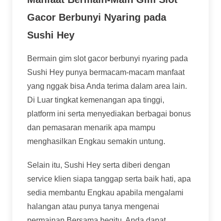
Gacor Berbunyi Nyaring pada
Sushi Hey
Bermain gim slot gacor berbunyi nyaring pada
Sushi Hey punya bermacam-macam manfaat
yang nggak bisa Anda terima dalam area lain.
Di Luar tingkat kemenangan apa tinggi,
platform ini serta menyediakan berbagai bonus
dan pemasaran menarik apa mampu
menghasilkan Engkau semakin untung.
Selain itu, Sushi Hey serta diberi dengan
service klien siapa tanggap serta baik hati, apa
sedia membantu Engkau apabila mengalami
halangan atau punya tanya mengenai
permainan.Bersama begitu, Anda dapat