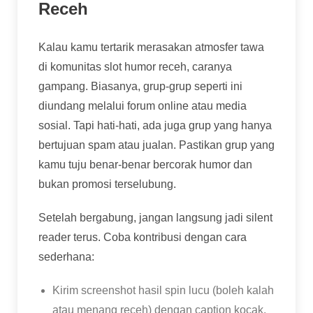
Receh
Kalau kamu tertarik merasakan atmosfer tawa
di komunitas slot humor receh, caranya
gampang. Biasanya, grup-grup seperti ini
diundang melalui forum online atau media
sosial. Tapi hati-hati, ada juga grup yang hanya
bertujuan spam atau jualan. Pastikan grup yang
kamu tuju benar-benar bercorak humor dan
bukan promosi terselubung.
Setelah bergabung, jangan langsung jadi silent
reader terus. Coba kontribusi dengan cara
sederhana:
Kirim screenshot hasil spin lucu (boleh kalah
atau menang receh) dengan caption kocak.