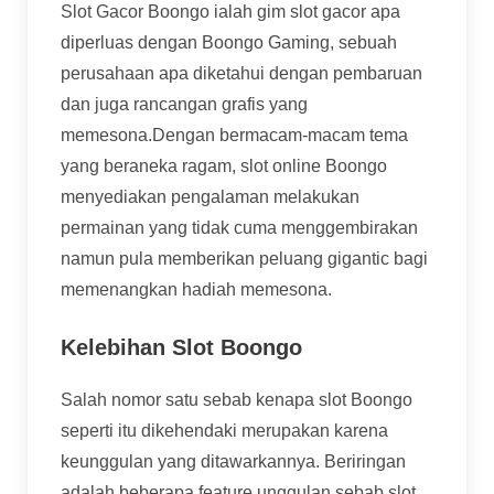
Slot Gacor Boongo ialah gim slot gacor apa
diperluas dengan Boongo Gaming, sebuah
perusahaan apa diketahui dengan pembaruan
dan juga rancangan grafis yang
memesona.Dengan bermacam-macam tema
yang beraneka ragam, slot online Boongo
menyediakan pengalaman melakukan
permainan yang tidak cuma menggembirakan
namun pula memberikan peluang gigantic bagi
memenangkan hadiah memesona.
Kelebihan Slot Boongo
Salah nomor satu sebab kenapa slot Boongo
seperti itu dikehendaki merupakan karena
keunggulan yang ditawarkannya. Beriringan
adalah beberapa feature unggulan sebab slot