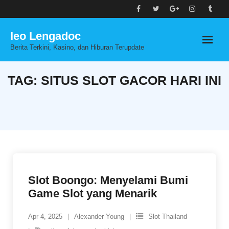
Skip
to
Ieo Lengadoc
content
Berita Terkini, Kasino, dan Hiburan Terupdate
TAG:
SITUS SLOT GACOR HARI INI
Slot Boongo: Menyelami Bumi
Game Slot yang Menarik
Apr 4, 2025
Alexander Young
Slot Thailand