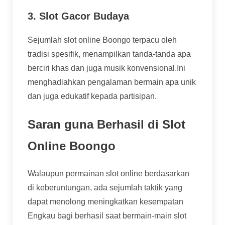
3. Slot Gacor Budaya
Sejumlah slot online Boongo terpacu oleh
tradisi spesifik, menampilkan tanda-tanda apa
berciri khas dan juga musik konvensional.Ini
menghadiahkan pengalaman bermain apa unik
dan juga edukatif kepada partisipan.
Saran guna Berhasil di Slot
Online Boongo
Walaupun permainan slot online berdasarkan
di keberuntungan, ada sejumlah taktik yang
dapat menolong meningkatkan kesempatan
Engkau bagi berhasil saat bermain-main slot