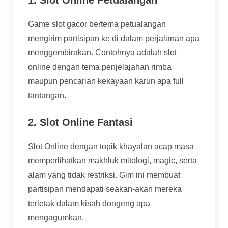
1. Slot Online Petualangan
Game slot gacor bertema petualangan
mengirim partisipan ke di dalam perjalanan apa
menggembirakan. Contohnya adalah slot
online dengan tema penjelajahan rimba
maupun pencarian kekayaan karun apa full
tantangan.
2. Slot Online Fantasi
Slot Online dengan topik khayalan acap masa
memperlihatkan makhluk mitologi, magic, serta
alam yang tidak restriksi. Gim ini membuat
partisipan mendapati seakan-akan mereka
terletak dalam kisah dongeng apa
mengagumkan.