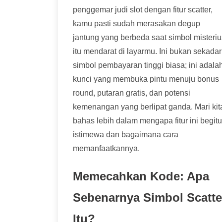
penggemar judi slot dengan fitur scatter,
kamu pasti sudah merasakan degup
jantung yang berbeda saat simbol misteriu
itu mendarat di layarmu. Ini bukan sekadar
simbol pembayaran tinggi biasa; ini adala
kunci yang membuka pintu menuju bonus
round, putaran gratis, dan potensi
kemenangan yang berlipat ganda. Mari kit
bahas lebih dalam mengapa fitur ini begitu
istimewa dan bagaimana cara
memanfaatkannya.
Memecahkan Kode: Apa
Sebenarnya Simbol Scatte
Itu?