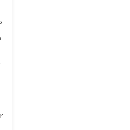
s
h
a
r