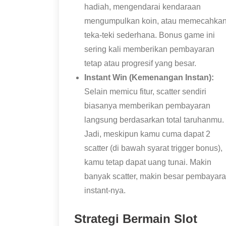
hadiah, mengendarai kendaraan
mengumpulkan koin, atau memecahka
teka-teki sederhana. Bonus game ini
sering kali memberikan pembayaran
tetap atau progresif yang besar.
Instant Win (Kemenangan Instan):
Selain memicu fitur, scatter sendiri
biasanya memberikan pembayaran
langsung berdasarkan total taruhanmu.
Jadi, meskipun kamu cuma dapat 2
scatter (di bawah syarat trigger bonus),
kamu tetap dapat uang tunai. Makin
banyak scatter, makin besar pembayar
instant-nya.
Strategi Bermain Slot