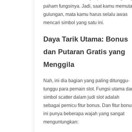
paham fungsinya. Jadi, saat kamu memuta
gulungan, mata kamu harus selalu awas
mencari simbol yang satu ini.
Daya Tarik Utama: Bonus
dan Putaran Gratis yang
Menggila
Nah, ini dia bagian yang paling ditunggu-
tunggu para pemain slot. Fungsi utama dar
simbol scatter dalam judi slot adalah
sebagai pemicu fitur bonus. Dan fitur bonu
ini punya beberapa wajah yang sangat
menguntungkan: