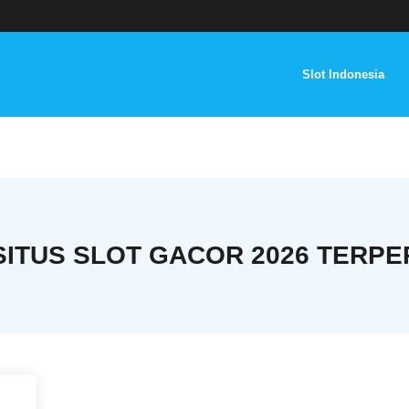
Slot Indonesia
SITUS SLOT GACOR 2026 TERP