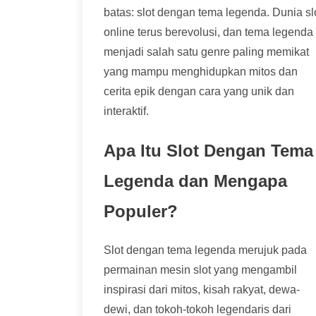
batas: slot dengan tema legenda. Dunia sl
online terus berevolusi, dan tema legenda
menjadi salah satu genre paling memikat
yang mampu menghidupkan mitos dan
cerita epik dengan cara yang unik dan
interaktif.
Apa Itu Slot Dengan Tema
Legenda dan Mengapa
Populer?
Slot dengan tema legenda merujuk pada
permainan mesin slot yang mengambil
inspirasi dari mitos, kisah rakyat, dewa-
dewi, dan tokoh-tokoh legendaris dari