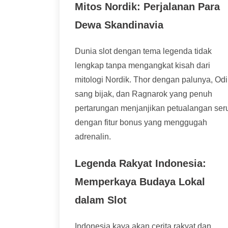
Mitos Nordik: Perjalanan Para
Dewa Skandinavia
Dunia slot dengan tema legenda tidak
lengkap tanpa mengangkat kisah dari
mitologi Nordik. Thor dengan palunya, Od
sang bijak, dan Ragnarok yang penuh
pertarungan menjanjikan petualangan ser
dengan fitur bonus yang menggugah
adrenalin.
Legenda Rakyat Indonesia:
Memperkaya Budaya Lokal
dalam Slot
Indonesia kaya akan cerita rakyat dan