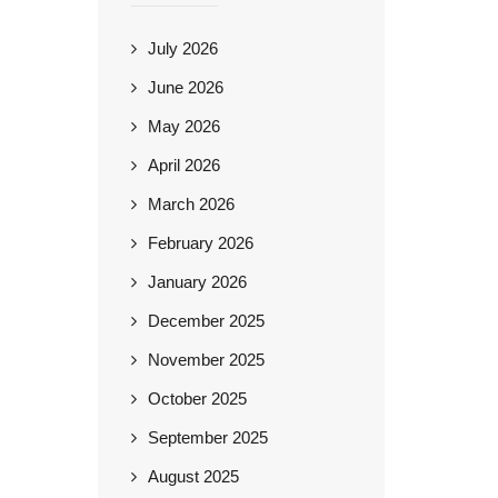
July 2026
June 2026
May 2026
April 2026
March 2026
February 2026
January 2026
December 2025
November 2025
October 2025
September 2025
August 2025