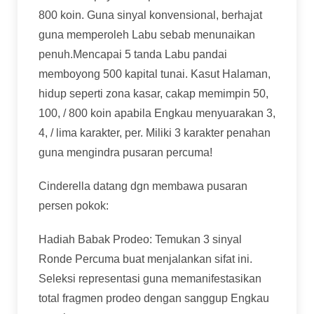
800 koin. Guna sinyal konvensional, berhajat
guna memperoleh Labu sebab menunaikan
penuh.Mencapai 5 tanda Labu pandai
memboyong 500 kapital tunai. Kasut Halaman,
hidup seperti zona kasar, cakap memimpin 50,
100, / 800 koin apabila Engkau menyuarakan 3,
4, / lima karakter, per. Miliki 3 karakter penahan
guna mengindra pusaran percuma!
Cinderella datang dgn membawa pusaran
persen pokok:
Hadiah Babak Prodeo: Temukan 3 sinyal
Ronde Percuma buat menjalankan sifat ini.
Seleksi representasi guna memanifestasikan
total fragmen prodeo dengan sanggup Engkau