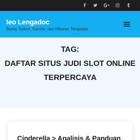
Skip
to
Ieo Lengadoc
content
Berita Terkini, Kasino, dan Hiburan Terupdate
TAG:
DAFTAR SITUS JUDI SLOT ONLINE
TERPERCAYA
Cinderella > Analisis & Panduan