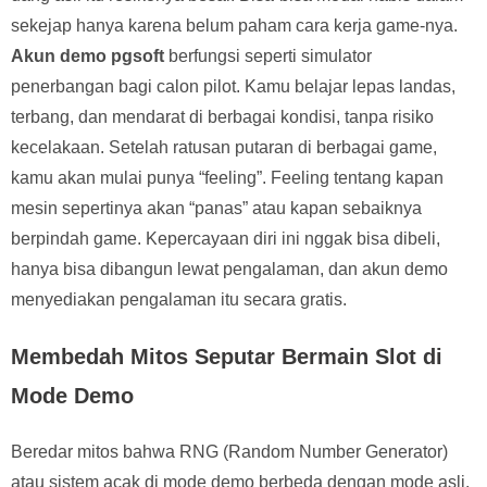
sekejap hanya karena belum paham cara kerja game-nya.
Akun demo pgsoft
berfungsi seperti simulator
penerbangan bagi calon pilot. Kamu belajar lepas landas,
terbang, dan mendarat di berbagai kondisi, tanpa risiko
kecelakaan. Setelah ratusan putaran di berbagai game,
kamu akan mulai punya “feeling”. Feeling tentang kapan
mesin sepertinya akan “panas” atau kapan sebaiknya
berpindah game. Kepercayaan diri ini nggak bisa dibeli,
hanya bisa dibangun lewat pengalaman, dan akun demo
menyediakan pengalaman itu secara gratis.
Membedah Mitos Seputar Bermain Slot di
Mode Demo
Beredar mitos bahwa RNG (Random Number Generator)
atau sistem acak di mode demo berbeda dengan mode asli.