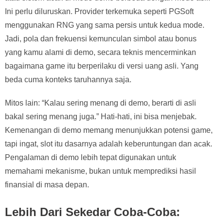
Ini perlu diluruskan. Provider terkemuka seperti PGSoft
menggunakan RNG yang sama persis untuk kedua mode.
Jadi, pola dan frekuensi kemunculan simbol atau bonus
yang kamu alami di demo, secara teknis mencerminkan
bagaimana game itu berperilaku di versi uang asli. Yang
beda cuma konteks taruhannya saja.
Mitos lain: “Kalau sering menang di demo, berarti di asli
bakal sering menang juga.” Hati-hati, ini bisa menjebak.
Kemenangan di demo memang menunjukkan potensi game,
tapi ingat, slot itu dasarnya adalah keberuntungan dan acak.
Pengalaman di demo lebih tepat digunakan untuk
memahami mekanisme, bukan untuk memprediksi hasil
finansial di masa depan.
Lebih Dari Sekedar Coba-Coba: