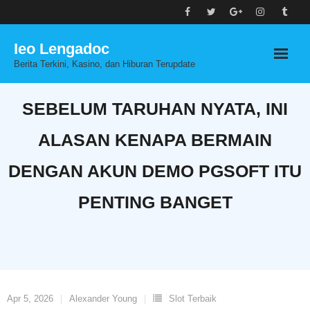
Skip
to
Ieo Lengadoc
content
Berita Terkini, Kasino, dan Hiburan Terupdate
SEBELUM TARUHAN NYATA, INI
ALASAN KENAPA BERMAIN
DENGAN AKUN DEMO PGSOFT ITU
PENTING BANGET
Apr 5, 2026
Alexander Young
Slot Terbaik