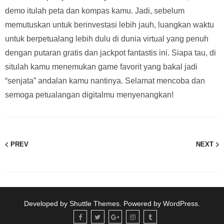
demo itulah peta dan kompas kamu. Jadi, sebelum
memutuskan untuk berinvestasi lebih jauh, luangkan waktu
untuk berpetualang lebih dulu di dunia virtual yang penuh
dengan putaran gratis dan jackpot fantastis ini. Siapa tau, di
situlah kamu menemukan game favorit yang bakal jadi
“senjata” andalan kamu nantinya. Selamat mencoba dan
semoga petualangan digitalmu menyenangkan!
PREV
NEXT
Developed by
Shuttle Themes
. Powered by
WordPress
.