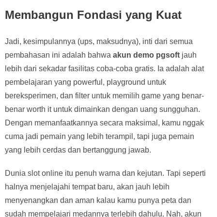
Membangun Fondasi yang Kuat
Jadi, kesimpulannya (ups, maksudnya), inti dari semua
pembahasan ini adalah bahwa
akun demo pgsoft
jauh
lebih dari sekadar fasilitas coba-coba gratis. Ia adalah alat
pembelajaran yang powerful, playground untuk
bereksperimen, dan filter untuk memilih game yang benar-
benar worth it untuk dimainkan dengan uang sungguhan.
Dengan memanfaatkannya secara maksimal, kamu nggak
cuma jadi pemain yang lebih terampil, tapi juga pemain
yang lebih cerdas dan bertanggung jawab.
Dunia slot online itu penuh warna dan kejutan. Tapi seperti
halnya menjelajahi tempat baru, akan jauh lebih
menyenangkan dan aman kalau kamu punya peta dan
sudah mempelajari medannya terlebih dahulu. Nah, akun