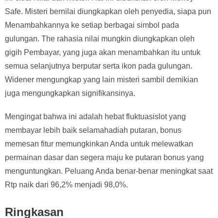
Safe. Misteri bernilai diungkapkan oleh penyedia, siapa pun
Menambahkannya ke setiap berbagai simbol pada
gulungan. The rahasia nilai mungkin diungkapkan oleh
gigih Pembayar, yang juga akan menambahkan itu untuk
semua selanjutnya berputar serta ikon pada gulungan.
Widener mengungkap yang lain misteri sambil demikian
juga mengungkapkan signifikansinya.
Mengingat bahwa ini adalah hebat fluktuasislot yang
membayar lebih baik selamahadiah putaran, bonus
memesan fitur memungkinkan Anda untuk melewatkan
permainan dasar dan segera maju ke putaran bonus yang
menguntungkan. Peluang Anda benar-benar meningkat saat
Rtp naik dari 96,2% menjadi 98,0%.
Ringkasan