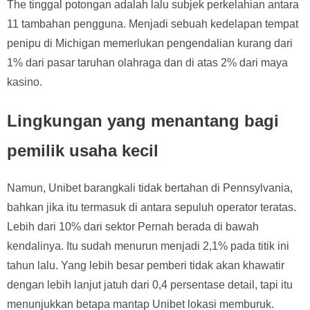
The tinggal potongan adalah lalu subjek perkelahian antara
11 tambahan pengguna. Menjadi sebuah kedelapan tempat
penipu di Michigan memerlukan pengendalian kurang dari
1% dari pasar taruhan olahraga dan di atas 2% dari maya
kasino.
Lingkungan yang menantang bagi
pemilik usaha kecil
Namun, Unibet barangkali tidak bertahan di Pennsylvania,
bahkan jika itu termasuk di antara sepuluh operator teratas.
Lebih dari 10% dari sektor Pernah berada di bawah
kendalinya. Itu sudah menurun menjadi 2,1% pada titik ini
tahun lalu. Yang lebih besar pemberi tidak akan khawatir
dengan lebih lanjut jatuh dari 0,4 persentase detail, tapi itu
menunjukkan betapa mantap Unibet lokasi memburuk.