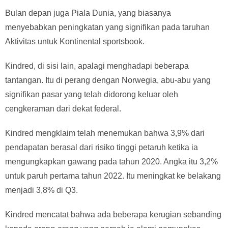
Bulan depan juga Piala Dunia, yang biasanya
menyebabkan peningkatan yang signifikan pada taruhan
Aktivitas untuk Kontinental sportsbook.
Kindred, di sisi lain, apalagi menghadapi beberapa
tantangan. Itu di perang dengan Norwegia, abu-abu yang
signifikan pasar yang telah didorong keluar oleh
cengkeraman dari dekat federal.
Kindred mengklaim telah menemukan bahwa 3,9% dari
pendapatan berasal dari risiko tinggi petaruh ketika ia
mengungkapkan gawang pada tahun 2020. Angka itu 3,2%
untuk paruh pertama tahun 2022. Itu meningkat ke belakang
menjadi 3,8% di Q3.
Kindred mencatat bahwa ada beberapa kerugian sebanding