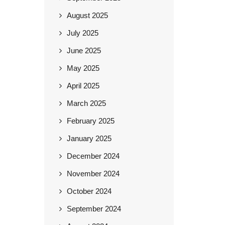
August 2025
July 2025
June 2025
May 2025
April 2025
March 2025
February 2025
January 2025
December 2024
November 2024
October 2024
September 2024