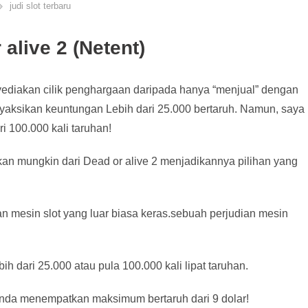
judi slot terbaru
alive 2 (Netent)
ediakan cilik penghargaan daripada hanya “menjual” dengan
aksikan keuntungan Lebih dari 25.000 bertaruh. Namun, saya
 100.000 kali taruhan!
kan mungkin dari Dead or alive 2 menjadikannya pilihan yang
n mesin slot yang luar biasa keras.sebuah perjudian mesin
h dari 25.000 atau pula 100.000 kali lipat taruhan.
Anda menempatkan maksimum bertaruh dari 9 dolar!