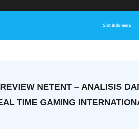
Slot Indonesia
 REVIEW NETENT – ANALISIS 
EAL TIME GAMING INTERNATION