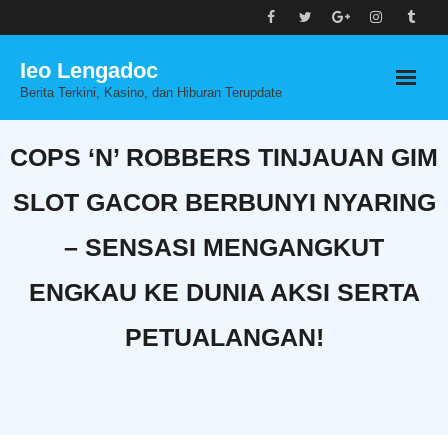
Skip
to
Ieo Lengadoc
content
Berita Terkini, Kasino, dan Hiburan Terupdate
COPS ‘N’ ROBBERS TINJAUAN GIM
SLOT GACOR BERBUNYI NYARING
– SENSASI MENGANGKUT
ENGKAU KE DUNIA AKSI SERTA
PETUALANGAN!