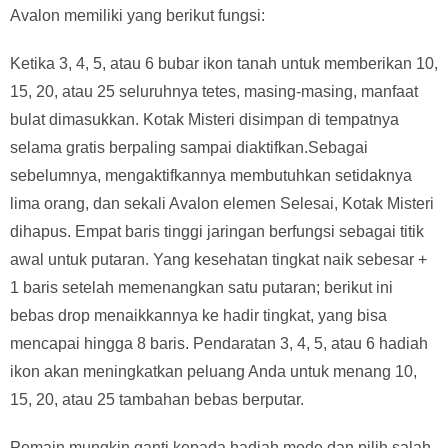
Avalon memiliki yang berikut fungsi:
Ketika 3, 4, 5, atau 6 bubar ikon tanah untuk memberikan 10,
15, 20, atau 25 seluruhnya tetes, masing-masing, manfaat
bulat dimasukkan. Kotak Misteri disimpan di tempatnya
selama gratis berpaling sampai diaktifkan.Sebagai
sebelumnya, mengaktifkannya membutuhkan setidaknya
lima orang, dan sekali Avalon elemen Selesai, Kotak Misteri
dihapus. Empat baris tinggi jaringan berfungsi sebagai titik
awal untuk putaran. Yang kesehatan tingkat naik sebesar +
1 baris setelah memenangkan satu putaran; berikut ini
bebas drop menaikkannya ke hadir tingkat, yang bisa
mencapai hingga 8 baris. Pendaratan 3, 4, 5, atau 6 hadiah
ikon akan meningkatkan peluang Anda untuk menang 10,
15, 20, atau 25 tambahan bebas berputar.
Pemain mungkin ganti kepada hadiah mode dan pilih salah