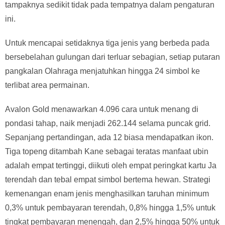
tampaknya sedikit tidak pada tempatnya dalam pengaturan
ini.
Untuk mencapai setidaknya tiga jenis yang berbeda pada
bersebelahan gulungan dari terluar sebagian, setiap putaran
pangkalan Olahraga menjatuhkan hingga 24 simbol ke
terlibat area permainan.
Avalon Gold menawarkan 4.096 cara untuk menang di
pondasi tahap, naik menjadi 262.144 selama puncak grid.
Sepanjang pertandingan, ada 12 biasa mendapatkan ikon.
Tiga topeng ditambah Kane sebagai teratas manfaat ubin
adalah empat tertinggi, diikuti oleh empat peringkat kartu Ja
terendah dan tebal empat simbol bertema hewan. Strategi
kemenangan enam jenis menghasilkan taruhan minimum
0,3% untuk pembayaran terendah, 0,8% hingga 1,5% untuk
tingkat pembayaran menengah, dan 2,5% hingga 50% untuk