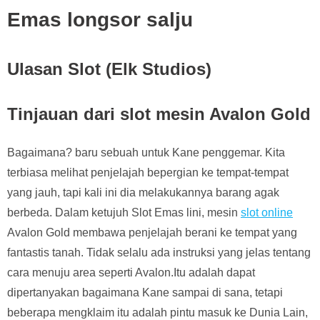
Emas longsor salju
Ulasan Slot (Elk Studios)
Tinjauan dari slot mesin Avalon Gold
Bagaimana? baru sebuah untuk Kane penggemar. Kita
terbiasa melihat penjelajah bepergian ke tempat-tempat
yang jauh, tapi kali ini dia melakukannya barang agak
berbeda. Dalam ketujuh Slot Emas lini, mesin
slot online
Avalon Gold membawa penjelajah berani ke tempat yang
fantastis tanah. Tidak selalu ada instruksi yang jelas tentang
cara menuju area seperti Avalon.Itu adalah dapat
dipertanyakan bagaimana Kane sampai di sana, tetapi
beberapa mengklaim itu adalah pintu masuk ke Dunia Lain,